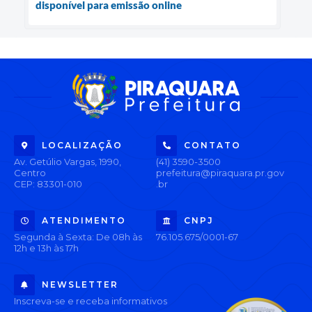
disponível para emissão online
LOCALIZAÇÃO
CONTATO
Av. Getúlio Vargas, 1990,
(41) 3590-3500
Centro
prefeitura@piraquara.pr.gov
CEP: 83301-010
.br
ATENDIMENTO
CNPJ
Segunda à Sexta: De 08h às
76.105.675/0001-67
12h e 13h às 17h
NEWSLETTER
Inscreva-se e receba informativos