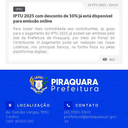
10 FEV 2025 - 15h53
IPTU
IPTU 2025 com desconto de 10% já está disponível
para emissão online
Para trazer mais comodidade aos contribuintes, as guias
para o pagamento do IPTU 2025, já podem ser emitidas pelo
site da Prefeitura de Piraquara, por meio do Portal do
Contribuinte. O pagamento pode ser realizado nas Casas
Lotéricas, nos principais bancos, na forma física ou pelas
plataformas digitais...
861
VISUALI
LOCALIZAÇÃO
CONTATO
Av. Getúlio Vargas, 1990,
(41) 3590-3500
Centro
prefeitura@piraquara.pr.gov
CEP: 83301-010
.br