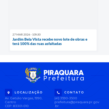
27 MAR 2026 - 10h30
Jardim Bela Vista recebe novo lote de obras e
terá 100% das ruas asfaltadas
LOCALIZAÇÃO
CONTATO
Av. Getúlio Vargas, 1990,
(41) 3590-3500
Centro
prefeitura@piraquara.pr.gov
CEP: 83301-010
.br