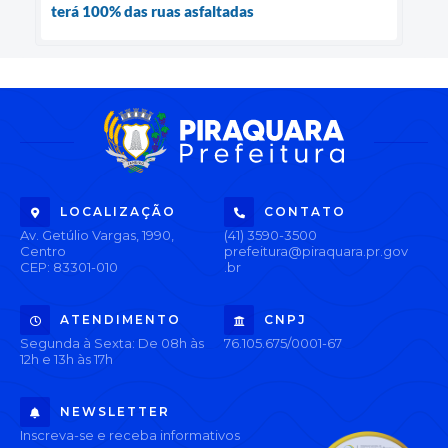
terá 100% das ruas asfaltadas
LOCALIZAÇÃO
CONTATO
Av. Getúlio Vargas, 1990,
(41) 3590-3500
Centro
prefeitura@piraquara.pr.gov
CEP: 83301-010
.br
ATENDIMENTO
CNPJ
Segunda à Sexta: De 08h às
76.105.675/0001-67
12h e 13h às 17h
NEWSLETTER
Inscreva-se e receba informativos