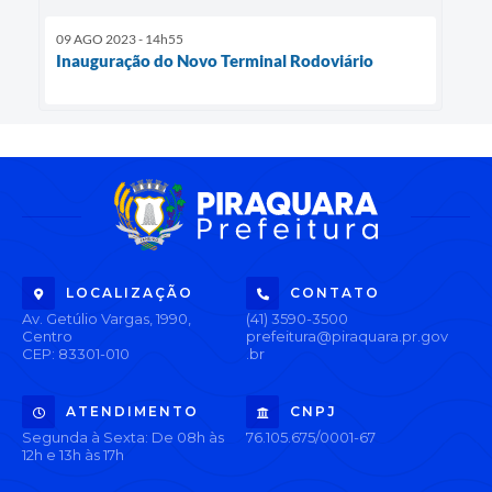
09 AGO 2023 - 14h55
Inauguração do Novo Terminal Rodoviário
LOCALIZAÇÃO
CONTATO
Av. Getúlio Vargas, 1990,
(41) 3590-3500
Centro
prefeitura@piraquara.pr.gov
CEP: 83301-010
.br
ATENDIMENTO
CNPJ
Segunda à Sexta: De 08h às
76.105.675/0001-67
12h e 13h às 17h