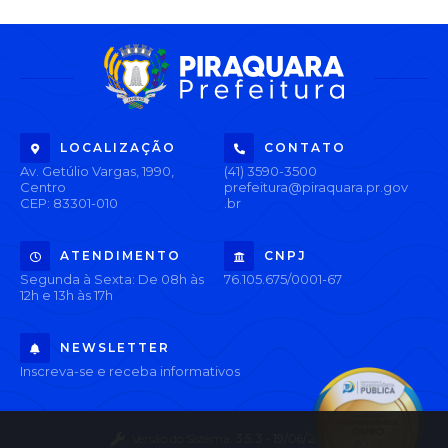
LOCALIZAÇÃO
CONTATO
Av. Getúlio Vargas, 1990,
(41) 3590-3500
Centro
prefeitura@piraquara.pr.gov
CEP: 83301-010
.br
ATENDIMENTO
CNPJ
Segunda à Sexta: De 08h às
76.105.675/0001-67
12h e 13h às 17h
NEWSLETTER
Inscreva-se e receba informativos
Versão do Sistema:
3.5.3 - 19/06/2026