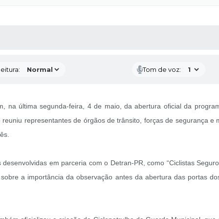
 MÍDIAS
RECEBA NOTÍCIAS
eitura:
Tom de voz:
m, na última segunda-feira, 4 de maio, da abertura oficial da progr
 reuniu representantes de órgãos de trânsito, forças de segurança e
ês.
senvolvidas em parceria com o Detran-PR, como “Ciclistas Seguros”, 
 sobre a importância da observação antes da abertura das portas dos 