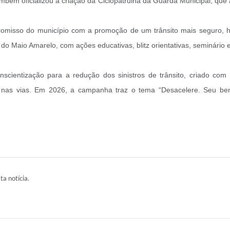
ambém oficializou a criação da Ciclopatrulha da Guarda Municipal, que
promisso do município com a promoção de um trânsito mais seguro, h
 Maio Amarelo, com ações educativas, blitz orientativas, seminário e
scientização para a redução dos sinistros de trânsito, criado com
s nas vias. Em 2026, a campanha traz o tema “Desacelere. Seu be
ta notícia.