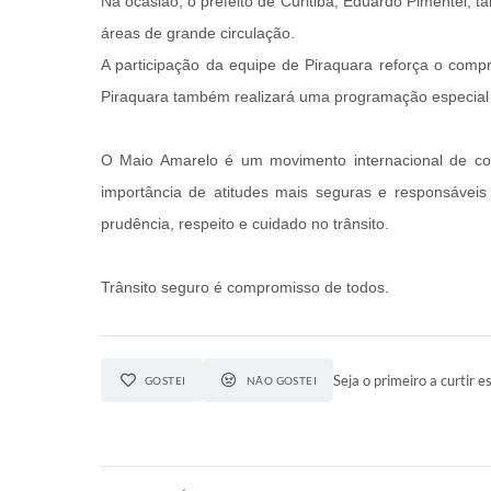
Na ocasião, o prefeito de Curitiba, Eduardo Pimentel, t
áreas de grande circulação.
A participação da equipe de Piraquara reforça o com
Piraquara também realizará uma programação especial do
O Maio Amarelo é um movimento internacional de con
importância de atitudes mais seguras e responsávei
prudência, respeito e cuidado no trânsito.
Trânsito seguro é compromisso de todos.
Seja o primeiro a curtir es
GOSTEI
NÃO GOSTEI