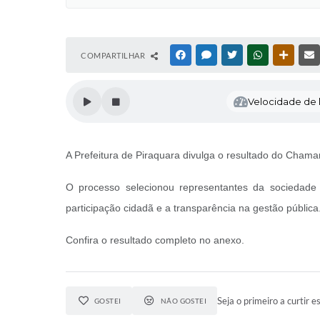
COMPARTILHAR
FACEBOOK
MESSENGER
TWITTER
WHATSAPP
OUTRAS
Velocidade de l
A Prefeitura de Piraquara divulga o resultado do Cha
O processo selecionou representantes da sociedade c
participação cidadã e a transparência na gestão pública
Confira o resultado completo no anexo.
Seja o primeiro a curtir es
GOSTEI
NÃO GOSTEI