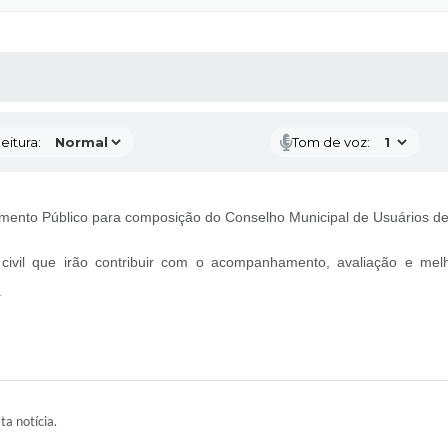
 MÍDIAS
RECEBA NOTÍCIAS
eitura:
Tom de voz:
mamento Público para composição do Conselho Municipal de Usuários d
ivil que irão contribuir com o acompanhamento, avaliação e melho
.
ta notícia.