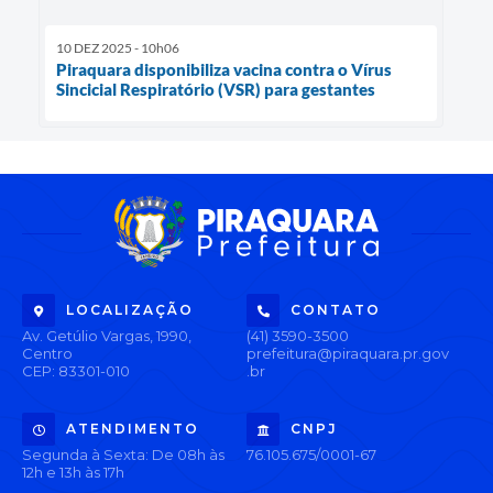
10 DEZ 2025 - 10h06
Piraquara disponibiliza vacina contra o Vírus
Sincicial Respiratório (VSR) para gestantes
LOCALIZAÇÃO
CONTATO
Av. Getúlio Vargas, 1990,
(41) 3590-3500
Centro
prefeitura@piraquara.pr.gov
CEP: 83301-010
.br
ATENDIMENTO
CNPJ
Segunda à Sexta: De 08h às
76.105.675/0001-67
12h e 13h às 17h