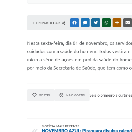
COMPARTILHAR
FACEBOOK
MESSENGER
TWITTER
WHATSAPP
OUTRAS
Nesta sexta-feira, dia 01 de novembro, os servid
cuidados com a saúde do homem. Todos vestiram a 
início a série de ações em prol da saúde do hom
por meio da Secretaria de Saúde, que tem como ob
Seja o primeiro a curtir es
GOSTEI
NÃO GOSTEI
NOTÍCIA MAIS RECENTE
NOVEMBRO AZUL: Piraquara divulga calendár