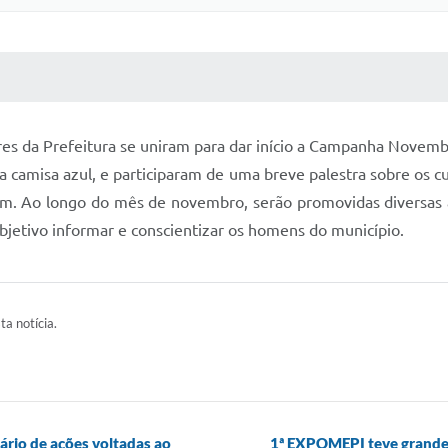
 MÍDIAS
RECEBA NOTÍCIAS
ores da Prefeitura se uniram para dar início a Campanha Novemb
camisa azul, e participaram de uma breve palestra sobre os c
em. Ao longo do mês de novembro, serão promovidas diversas at
jetivo informar e conscientizar os homens do município.
ta notícia.
io de ações voltadas ao
1ª EXPOMEPI teve grande