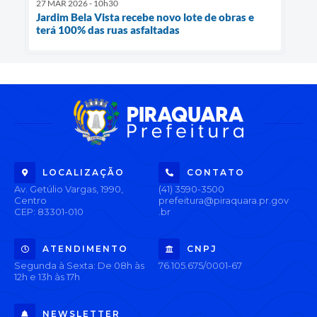
27 MAR 2026 - 10h30
Jardim Bela Vista recebe novo lote de obras e
terá 100% das ruas asfaltadas
LOCALIZAÇÃO
CONTATO
Av. Getúlio Vargas, 1990,
(41) 3590-3500
Centro
prefeitura@piraquara.pr.gov
CEP: 83301-010
.br
ATENDIMENTO
CNPJ
Segunda à Sexta: De 08h às
76.105.675/0001-67
12h e 13h às 17h
NEWSLETTER