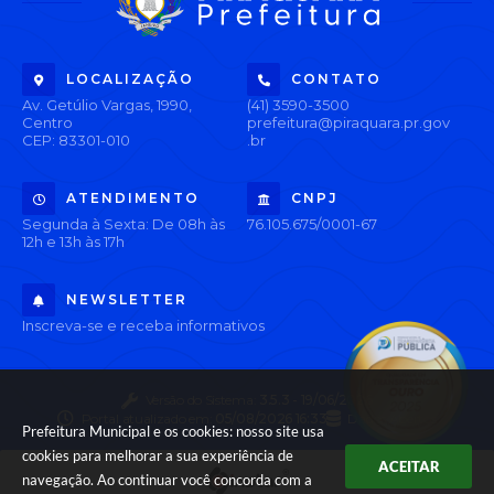
LOCALIZAÇÃO
CONTATO
Av. Getúlio Vargas, 1990,
(41) 3590-3500
Centro
prefeitura@piraquara.pr.gov
CEP: 83301-010
.br
ATENDIMENTO
CNPJ
Segunda à Sexta: De 08h às
76.105.675/0001-67
12h e 13h às 17h
NEWSLETTER
Inscreva-se e receba informativos
Versão do Sistema:
3.5.3 - 19/06/2026
Portal atualizado em:
05/08/2026 16:33
Dados Abertos
Prefeitura Municipal e os cookies: nosso site usa
cookies para melhorar a sua experiência de
ACEITAR
navegação. Ao continuar você concorda com a