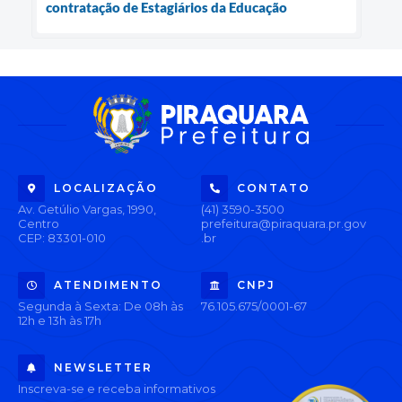
contratação de Estagiários da Educação
LOCALIZAÇÃO
CONTATO
Av. Getúlio Vargas, 1990,
(41) 3590-3500
Centro
prefeitura@piraquara.pr.gov
CEP: 83301-010
.br
ATENDIMENTO
CNPJ
Segunda à Sexta: De 08h às
76.105.675/0001-67
12h e 13h às 17h
NEWSLETTER
Inscreva-se e receba informativos