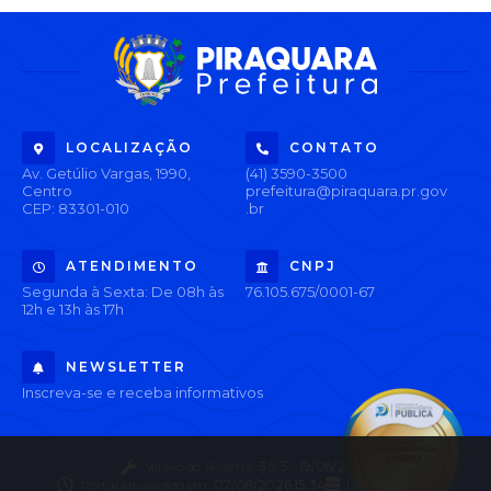
LOCALIZAÇÃO
CONTATO
Av. Getúlio Vargas, 1990,
(41) 3590-3500
Centro
prefeitura@piraquara.pr.gov
CEP: 83301-010
.br
ATENDIMENTO
CNPJ
Segunda à Sexta: De 08h às
76.105.675/0001-67
12h e 13h às 17h
NEWSLETTER
Inscreva-se e receba informativos
Versão do Sistema:
3.5.3 - 19/06/2026
Portal atualizado em:
07/08/2026 15:34
Dados Abertos