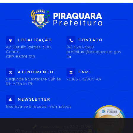
LOCALIZAÇÃO
CONTATO
Av. Getúlio Vargas, 1990,
(41) 3590-3500
Centro
prefeitura@piraquara.pr.gov
CEP: 83301-010
.br
ATENDIMENTO
CNPJ
Segunda à Sexta: De 08h às
76.105.675/0001-67
12h e 13h às 17h
NEWSLETTER
Inscreva-se e receba informativos
Versão do Sistema:
3.5.3 - 19/06/2026
Portal atualizado em:
07/08/2026 15:34
Dados Abertos