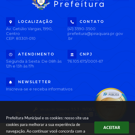
LOCALIZAÇÃO
CONTATO
Av. Getúlio Vargas, 1990,
(41) 3590-3500
Centro
prefeitura@piraquara.pr.gov
CEP: 83301-010
.br
ATENDIMENTO
CNPJ
Segunda à Sexta: De 08h às
76.105.675/0001-67
12h e 13h às 17h
NEWSLETTER
Inscreva-se e receba informativos
Versão do Sistema:
3.5.3 - 19/06/2026
Portal atualizado em:
05/08/2026 16:33
Dados Abertos
Prefeitura Municipal e os cookies: nosso site usa
cookies para melhorar a sua experiência de
ACEITAR
navegação. Ao continuar você concorda com a