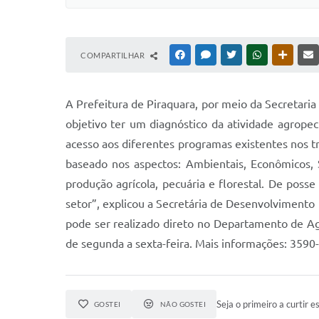
COMPARTILHAR
FACEBOOK
MESSENGER
TWITTER
WHATSAPP
OUTRAS
A Prefeitura de Piraquara, por meio da Secretari
objetivo ter um diagnóstico da atividade agrope
acesso aos diferentes programas existentes nos trê
baseado nos aspectos: Ambientais, Econômicos, So
produção agrícola, pecuária e florestal. De poss
setor”, explicou a Secretária de Desenvolvimento
pode ser realizado direto no Departamento de Ag
de segunda a sexta-feira. Mais informações: 3590
Seja o primeiro a curtir es
GOSTEI
NÃO GOSTEI