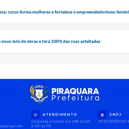
za: curso forma mulheres e fortalece o empreendedorismo femin
 novo lote de obras e terá 100% das ruas asfaltadas
ATENDIMENTO
CNPJ
Segunda à Sexta: De 08h às 12h
76.105.675/0001-
ra.pr.gov.br
e 13h às 17h