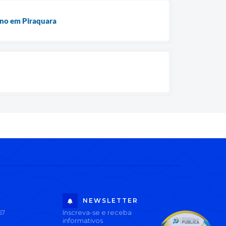
ino em Piraquara
NEWSLETTER
67
Inscreva-se e receba
informativos