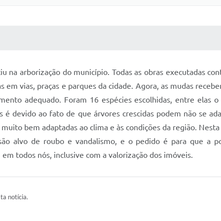
 MÍDIAS
RECEBA NOTÍCIAS
tiu na arborização do município. Todas as obras executadas co
 em vias, praças e parques da cidade. Agora, as mudas recebe
imento adequado. Foram 16 espécies escolhidas, entre elas o 
s é devido ao fato de que árvores crescidas podem não se ada
ão muito bem adaptadas ao clima e às condições da região. Nest
são alvo de roubo e vandalismo, e o pedido é para que a pop
 em todos nós, inclusive com a valorização dos imóveis.
ta notícia.