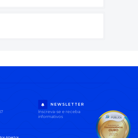
NEWSLETTER
67
Inscreva-se e receba
informativos
os Abertos