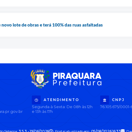
 novo lote de obras e terá 100% das ruas asfaltadas
ATENDIMENTO
CNPJ
Segunda à Sexta: De 08h às 12h
76.105.675/0001-
ra.pr.gov.br
e 13h às 17h
 do Sistema:
3.5.3 - 19/06/2026
Portal atualizado em:
05/08/2026 16:33
Dad