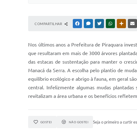
COMPARTILHAR
FACEBOOK
MESSENGER
TWITTER
WHATSAPP
OUTRAS
Nos últimos anos a Prefeitura de Piraquara inves
que resultaram em mais de 3000 árvores plantadas
das estacas de sustentação para manter o cresc
Manacá da Serra. A escolha pelo plantio de muda
equilíbrio ecológico e abrigo à fauna, em geral s
central. Infelizmente algumas mudas plantadas 
revitalizam a área urbana e os benefícios refletem
Seja o primeiro a curtir es
GOSTEI
NÃO GOSTEI