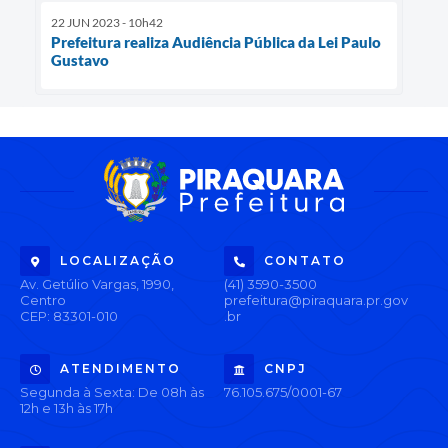
22 JUN 2023 - 10h42
Prefeitura realiza Audiência Pública da Lei Paulo
Gustavo
LOCALIZAÇÃO
CONTATO
Av. Getúlio Vargas, 1990,
(41) 3590-3500
Centro
prefeitura@piraquara.pr.gov
CEP: 83301-010
.br
ATENDIMENTO
CNPJ
Segunda à Sexta: De 08h às
76.105.675/0001-67
12h e 13h às 17h