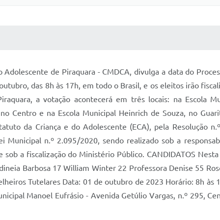
 MÍDIAS
RECEBA NOTÍCIAS
do Adolescente de Piraquara - CMDCA, divulga a data do Proce
tubro, das 8h às 17h, em todo o Brasil, e os eleitos irão fiscali
raquara, a votação acontecerá em três locais: na Escola Mun
 no Centro e na Escola Municipal Heinrich de Souza, no Guar
Estatuto da Criança e do Adolescente (ECA), pela Resolução n
 Municipal n.º 2.095/2020, sendo realizado sob a responsabi
 sob a fiscalização do Ministério Público. CANDIDATOS Nesta 
dineia Barbosa 17 William Winter 22 Professora Denise 55 Rose
lheiros Tutelares Data: 01 de outubro de 2023 Horário: 8h às 17
icipal Manoel Eufrásio - Avenida Getúlio Vargas, n.º 295, Cen