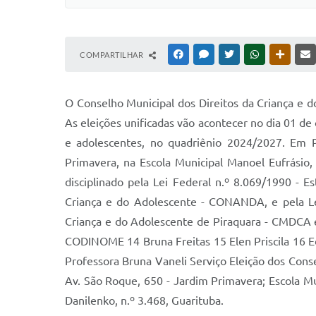
COMPARTILHAR
FACEBOOK
MESSENGER
TWITTER
WHATSAPP
OUTRAS
O Conselho Municipal dos Direitos da Criança e 
As eleições unificadas vão acontecer no dia 01 de ou
e adolescentes, no quadriênio 2024/2027. Em Pi
Primavera, na Escola Municipal Manoel Eufrásio,
disciplinado pela Lei Federal n.º 8.069/1990 - 
Criança e do Adolescente - CONANDA, e pela Lei
Criança e do Adolescente de Piraquara - CMDCA e
CODINOME 14 Bruna Freitas 15 Elen Priscila 16 E
Professora Bruna Vaneli Serviço Eleição dos Conse
Av. São Roque, 650 - Jardim Primavera; Escola Mun
Danilenko, n.º 3.468, Guarituba.