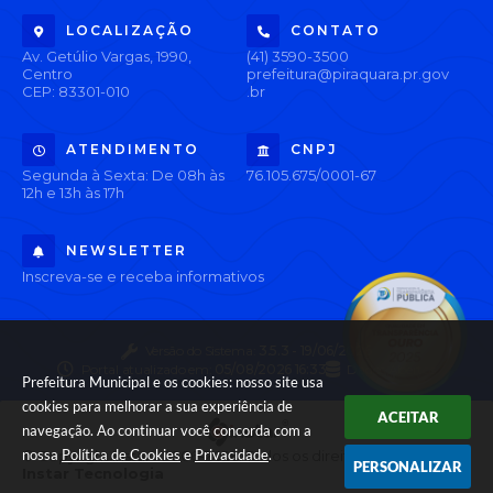
LOCALIZAÇÃO
CONTATO
Av. Getúlio Vargas, 1990,
(41) 3590-3500
Centro
prefeitura@piraquara.pr.gov
CEP: 83301-010
.br
ATENDIMENTO
CNPJ
Segunda à Sexta: De 08h às
76.105.675/0001-67
12h e 13h às 17h
NEWSLETTER
Inscreva-se e receba informativos
Versão do Sistema:
3.5.3 - 19/06/2026
Portal atualizado em:
05/08/2026 16:33
Dados Abertos
Prefeitura Municipal e os cookies: nosso site usa
cookies para melhorar a sua experiência de
ACEITAR
navegação. Ao continuar você concorda com a
nossa
Política de Cookies
e
Privacidade
.
© Copyright Instar - 2006-2026. Todos os direitos reservados -
PERSONALIZAR
Instar Tecnologia