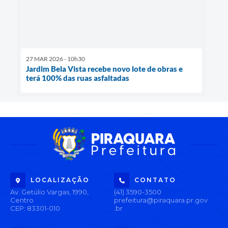
27 MAR 2026 - 10h30
Jardim Bela Vista recebe novo lote de obras e
terá 100% das ruas asfaltadas
LOCALIZAÇÃO
CONTATO
Av. Getúlio Vargas, 1990,
(41) 3590-3500
Centro
prefeitura@piraquara.pr.gov
CEP: 83301-010
.br