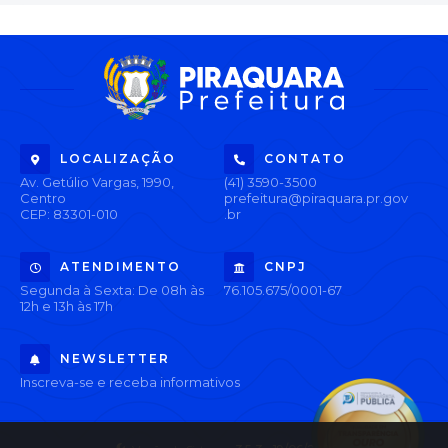
LOCALIZAÇÃO
CONTATO
Av. Getúlio Vargas, 1990,
(41) 3590-3500
Centro
prefeitura@piraquara.pr.gov
CEP: 83301-010
.br
ATENDIMENTO
CNPJ
Segunda à Sexta: De 08h às
76.105.675/0001-67
12h e 13h às 17h
NEWSLETTER
Inscreva-se e receba informativos