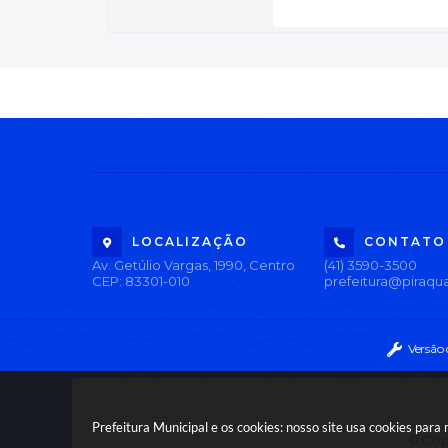
LOCALIZAÇÃO
CONTATO
Av. Getúlio Vargas, 1990, Centro
(41) 3590-3500
CEP: 83301-010
prefeitura@piraqua
Versão
Prefeitura Municipal e os cookies: nosso site usa cookies par
© Copy