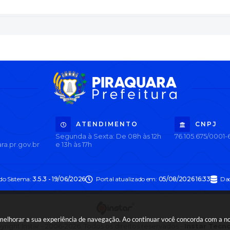
ATENDIMENTO
CNPJ
Segunda à Sexta: De 08h às 12h
76.105.675/0001-
ra.pr.gov.br
e 13h às 17h
 do Sistema:
3.5.3 - 19/06/2026
Portal atualizado em:
05/08/2026 16:33
Dad
a melhorar a sua experiência de navegação. Ao continuar você concorda com a 
right Instar - 2006-2026. Todos os direitos reservados -
Instar Tecn