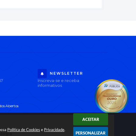
NEWSLETTER
67
Inscreva-se e receba
informativos
os Abertos
ACEITAR
nossa
Política de Cookies
e
Privacidade
.
PERSONALIZAR
ologia