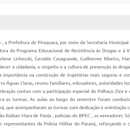
 MÍDIAS
RECEBA NOTÍCIAS
 a Prefeitura de Piraquara, por meio da Secretaria Municipal 
matura do Programa Educacional de Resistência às Drogas e à 
lene Lichescki, Geraldo Casagrande, Guilherme Ribeiro, Mano
lecer a cidadania, o respeito e a cultura de prevenção às drog
 importância na construção de trajetórias mais seguras e con
rro Águas Claras, reuniu familiares, educadores, autoridades l
bração contou com a participação especial do Palhaço Ziza e 
ara as turmas. As aulas ao longo do semestre foram conduzi
araná, que acompanharam as turmas com dedicação e orientação c
ção Rubian Mara de Paula , policiais do BPEC , os vereadores S
e representantes da Polícia Militar do Paraná, reforçando o