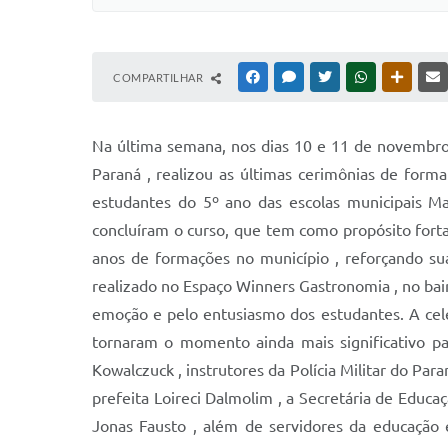
COMPARTILHAR
FACEBOOK
MESSENGER
TWITTER
WHATSAPP
OUTRAS
Na última semana, nos dias 10 e 11 de novembro ,
Paraná , realizou as últimas cerimônias de for
estudantes do 5º ano das escolas municipais Mar
concluíram o curso, que tem como propósito forta
anos de formações no município , reforçando sua
realizado no Espaço Winners Gastronomia , no bai
emoção e pelo entusiasmo dos estudantes. A cele
tornaram o momento ainda mais significativo p
Kowalczuck , instrutores da Polícia Militar do P
prefeita Loireci Dalmolim , a Secretária de Educa
Jonas Fausto , além de servidores da educação 