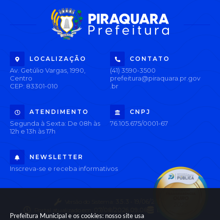
LOCALIZAÇÃO
CONTATO
Av. Getúlio Vargas, 1990,
(41) 3590-3500
Centro
prefeitura@piraquara.pr.gov
CEP: 83301-010
.br
ATENDIMENTO
CNPJ
Segunda à Sexta: De 08h às
76.105.675/0001-67
12h e 13h às 17h
NEWSLETTER
Inscreva-se e receba informativos
Versão do Sistema:
3.5.3 - 19/06/2026
Portal atualizado em:
07/08/2026 09:08
Dados Abertos
Prefeitura Municipal e os cookies: nosso site usa