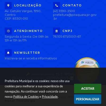
LOCALIZAÇÃO
CONTATO
Av. Getúlio Vargas, 1990,
(41) 3590-3500
Centro
prefeitura@piraquara.pr.gov
CEP: 83301-010
.br
ATENDIMENTO
CNPJ
Segunda à Sexta: De 08h às
76.105.675/0001-67
12h e 13h às 17h
NEWSLETTER
Inscreva-se e receba informativos
Versão do Sistema:
3.5.3 - 19/06/2026
Portal atualizado em:
07/08/2026 15:34
Dados Abertos
Prefeitura Municipal e os cookies: nosso site usa
cookies para melhorar a sua experiência de
ACEITAR
navegação. Ao continuar você concorda com a
nossa
Política de Cookies
e
Privacidade
.
© Copyright Instar - 2006-2026. Todos os direitos reservados -
PERSONALIZAR
Instar Tecnologia