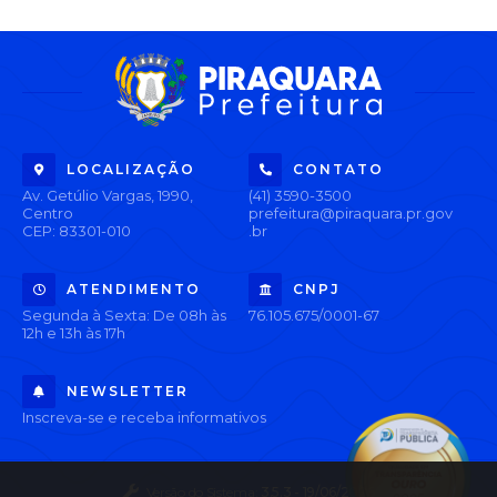
LOCALIZAÇÃO
CONTATO
Av. Getúlio Vargas, 1990,
(41) 3590-3500
Centro
prefeitura@piraquara.pr.gov
CEP: 83301-010
.br
ATENDIMENTO
CNPJ
Segunda à Sexta: De 08h às
76.105.675/0001-67
12h e 13h às 17h
NEWSLETTER
Inscreva-se e receba informativos
Versão do Sistema:
3.5.3 - 19/06/2026