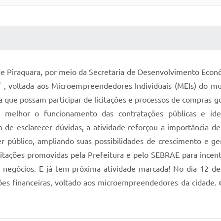
 MÍDIAS
RECEBA NOTÍCIAS
ura de Piraquara, por meio da Secretaria de Desenvolvimento E
 , voltada aos Microempreendedores Individuais (MEIs) do mu
a que possam participar de licitações e processos de compras g
 melhor o funcionamento das contratações públicas e iden
ém de esclarecer dúvidas, a atividade reforçou a importância 
 público, ampliando suas possibilidades de crescimento e ger
acitações promovidas pela Prefeitura e pelo SEBRAE para ince
negócios. E já tem próxima atividade marcada! No dia 12 de 
es financeiras, voltado aos microempreendedores da cidade. 