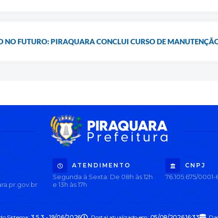
 NO FUTURO: PIRAQUARA CONCLUI CURSO DE MANUTENÇÃO
ATENDIMENTO
CNPJ
Segunda à Sexta: De 08h às 12h
76.105.675/0001-
ra.pr.gov.br
e 13h às 17h
 do Sistema:
3.5.3 - 19/06/2026
Portal atualizado em:
05/08/2026 16:33
Dad