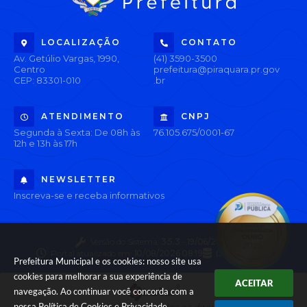
LOCALIZAÇÃO
CONTATO
Av. Getúlio Vargas, 1990,
(41) 3590-3500
Centro
prefeitura@piraquara.pr.gov
CEP: 83301-010
.br
ATENDIMENTO
CNPJ
Segunda à Sexta: De 08h às
76.105.675/0001-67
12h e 13h às 17h
NEWSLETTER
Inscreva-se e receba informativos
Versão do Sistema:
3.5.3 - 19/06/2026
Portal atualizado em:
10/08/2026 08:19
Dados Abertos
Prefeitura Municipal e os cookies: nosso site usa
cookies para melhorar a sua experiência de
ACEITAR
navegação. Ao continuar você concorda com a
nossa
Política de Cookies
e
Privacidade
.