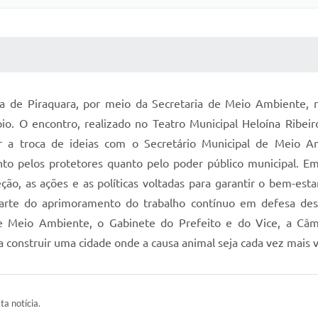
 MÍDIAS
RECEBA NOTÍCIAS
ura de Piraquara, por meio da Secretaria de Meio Ambiente,
io. O encontro, realizado no Teatro Municipal Heloína Ribe
 a troca de ideias com o Secretário Municipal de Meio Am
anto pelos protetores quanto pelo poder público municipal. E
ão, as ações e as políticas voltadas para garantir o bem-estar
 parte do aprimoramento do trabalho contínuo em defesa de
 de Meio Ambiente, o Gabinete do Prefeito e do Vice, a Câ
 construir uma cidade onde a causa animal seja cada vez mais v
ta notícia.