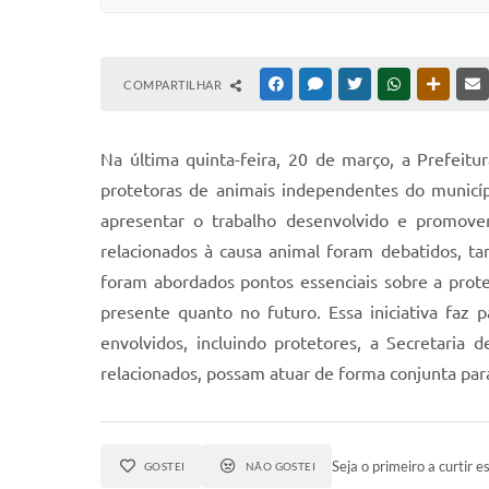
COMPARTILHAR
FACEBOOK
MESSENGER
TWITTER
WHATSAPP
OUTRAS
Na última quinta-feira, 20 de março, a Prefeit
protetoras de animais independentes do municíp
apresentar o trabalho desenvolvido e promover
relacionados à causa animal foram debatidos, t
foram abordados pontos essenciais sobre a proteç
presente quanto no futuro. Essa iniciativa faz
envolvidos, incluindo protetores, a Secretaria
relacionados, possam atuar de forma conjunta para
Seja o primeiro a curtir es
GOSTEI
NÃO GOSTEI