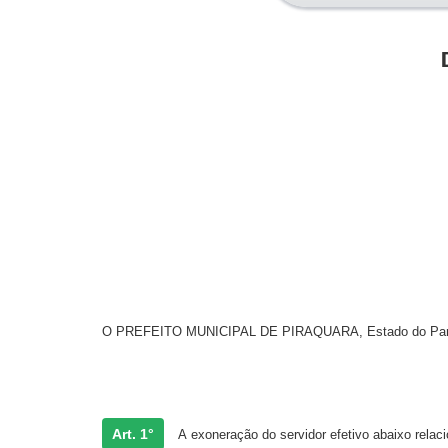
O PREFEITO MUNICIPAL DE PIRAQUARA, Estado do Paraná,
Art. 1°
A
exoneração do servidor efetivo abaixo relac