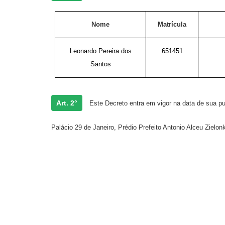
Nome
Matrícula
Leonardo Pereira dos
651451
Santos
Art. 2°
Este Decreto entra em vigor na data de sua pu
Palácio 29 de Janeiro, Prédio Prefeito Antonio Alceu Zielo