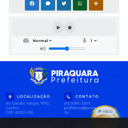
LOCALIZAÇÃO
CONTATO
Av. Getúlio Vargas, 1990,
(41) 3590-3500
Centro
prefeitura@piraquara.pr.gov
CEP: 83301-010
.br
ATENDIMENTO
CNPJ