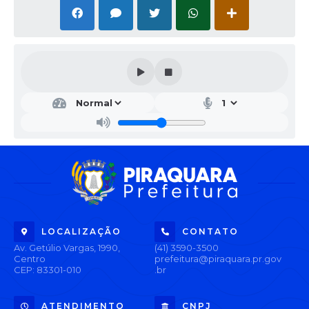
LOCALIZAÇÃO
CONTATO
Av. Getúlio Vargas, 1990,
(41) 3590-3500
Centro
prefeitura@piraquara.pr.gov
CEP: 83301-010
.br
ATENDIMENTO
CNPJ