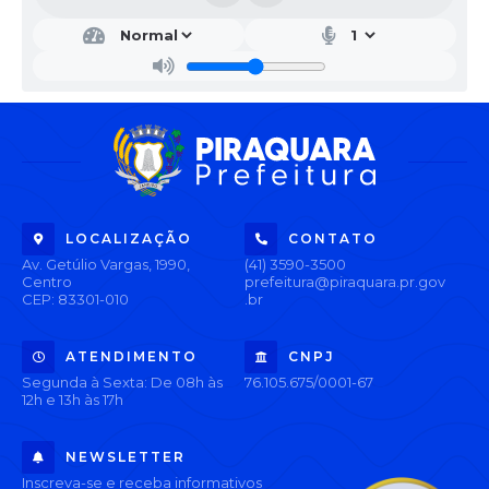
LOCALIZAÇÃO
CONTATO
Av. Getúlio Vargas, 1990,
(41) 3590-3500
Centro
prefeitura@piraquara.pr.gov
CEP: 83301-010
.br
ATENDIMENTO
CNPJ
Segunda à Sexta: De 08h às
76.105.675/0001-67
12h e 13h às 17h
NEWSLETTER
Inscreva-se e receba informativos