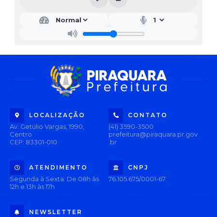
LOCALIZAÇÃO
CONTATO
Av. Getúlio Vargas, 1990,
(41) 3590-3500
Centro
prefeitura@piraquara.pr.gov
CEP: 83301-010
.br
ATENDIMENTO
CNPJ
Segunda à Sexta: De 08h às
76.105.675/0001-67
12h e 13h às 17h
NEWSLETTER