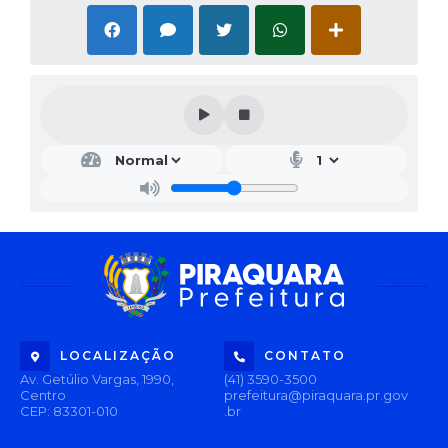
LOCALIZAÇÃO
CONTATO
Av. Getúlio Vargas, 1990,
(41) 3590-3500
Centro
prefeitura@piraquara.pr.gov
CEP: 83301-010
.br