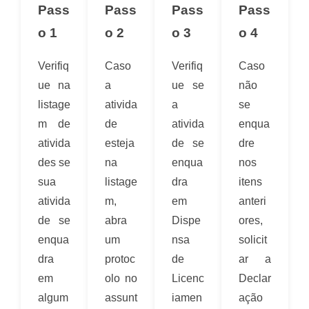
Pass
Pass
Pass
Pass
o 1
o 2
o 3
o 4
Verifiq
Caso
Verifiq
Caso
ue na
a
ue se
não
listage
ativida
a
se
m de
de
ativida
enqua
ativida
esteja
de se
dre
des se
na
enqua
nos
sua
listage
dra
itens
ativida
m,
em
anteri
de se
abra
Dispe
ores,
enqua
um
nsa
solicit
dra
protoc
de
ar a
em
olo no
Licenc
Declar
algum
assunt
iamen
ação