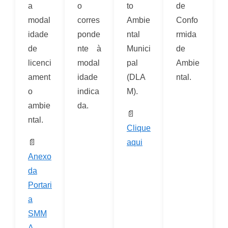
a
o
to
de
modal
corres
Ambie
Confo
idade
ponde
ntal
rmida
de
nte à
Munici
de
licenci
modal
pal
Ambie
ament
idade
(DLA
ntal.
o
indica
M).
ambie
da.
📄
ntal.
Clique
📄
aqui
Anexo
da
Portari
a
SMM
A