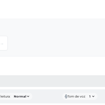
→
AS MÍDIAS
eitura:
Tom de voz: