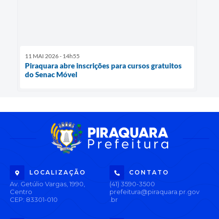
11 MAI 2026 - 14h55
Piraquara abre inscrições para cursos gratuitos
do Senac Móvel
LOCALIZAÇÃO
CONTATO
Av. Getúlio Vargas, 1990,
(41) 3590-3500
Centro
prefeitura@piraquara.pr.gov
CEP: 83301-010
.br