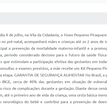
 MÍDIAS
RECEBA NOTÍCIAS
, dia 4 de julho, na Vila da Cidadania, o Novo Pequeno Piraqua
 no pré-natal, acompanhará mães e crianças até os 2 anos de id
ncipal a prevenção da mortalidade materno-infantil e a promo
da, período considerado decisivo para o futuro da saúde físic
 que estimulam a participação efetiva das gestantes em todas 
s consultas e exames previstos, a mãe recebe um Kit Pequeno Pi
última etapa. GARANTIA DE SEGURANÇA ALIMENTAR No Brasil, a po
o IBGE, cerca de 40% das gestantes em situação de vulnerab
risco de complicações durante a gestação. Diante desse cená
 até o primeiro ano de vida da criança, uma cesta básica men
 neurológico do bebê e contribui para a prevenção de doença