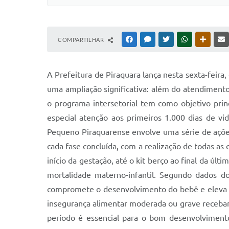
COMPARTILHAR
FACEBOOK
MESSENGER
TWITTER
WHATSAPP
OUTRAS
A Prefeitura de Piraquara lança nesta sexta-feira
uma ampliação significativa: além do atendimento
o programa intersetorial tem como objetivo pri
especial atenção aos primeiros 1.000 dias de vi
Pequeno Piraquarense envolve uma série de ações
cada fase concluída, com a realização de todas a
início da gestação, até o kit berço ao final da 
mortalidade materno-infantil. Segundo dados d
compromete o desenvolvimento do bebê e eleva o 
insegurança alimentar moderada ou grave recebam,
período é essencial para o bom desenvolvimento