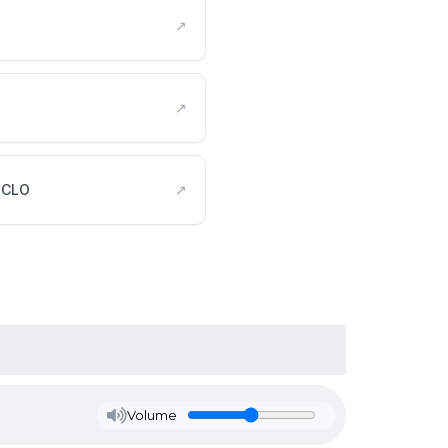
↗
↗
ICLO
↗
Volume