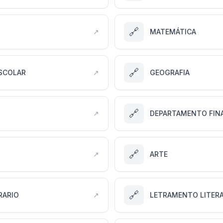
🔗
↗
MATEMÁTICA
🔗
SCOLAR
↗
GEOGRAFIA
🔗
↗
DEPARTAMENTO FIN
🔗
↗
ARTE
🔗
RARIO
↗
LETRAMENTO LITER