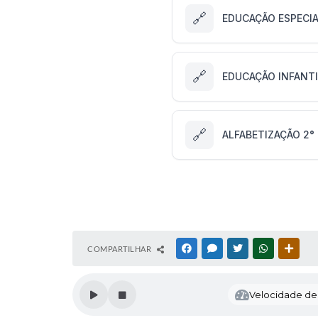
🔗
EDUCAÇÃO ESPECI
🔗
EDUCAÇÃO INFANTI
🔗
ALFABETIZAÇÃO 2°
COMPARTILHAR
FACEBOOK
MESSENGER
TWITTER
WHATSAPP
OUTR
Velocidade de l