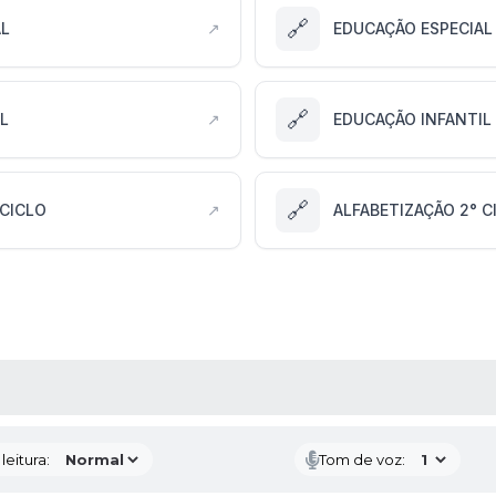
🔗
AL
↗
EDUCAÇÃO ESPECIAL
🔗
L
↗
EDUCAÇÃO INFANTIL
🔗
 CICLO
↗
ALFABETIZAÇÃO 2° C
AS MÍDIAS
eitura:
Tom de voz: