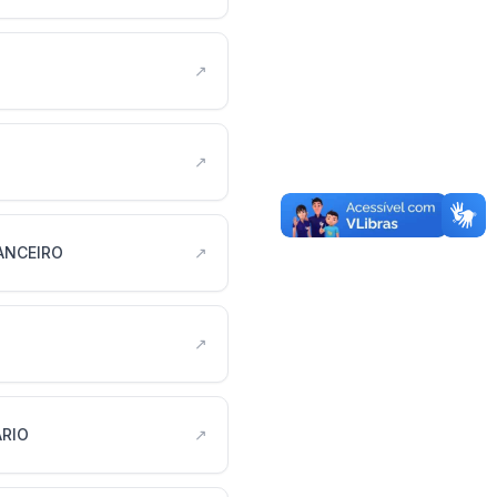
↗
↗
ANCEIRO
↗
↗
ARIO
↗