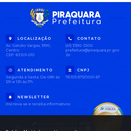
LOCALIZAÇÃO
CONTATO
Av. Getúlio Vargas, 1990,
(41) 3590-3500
Centro
prefeitura@piraquara.pr.gov
CEP: 83301-010
.br
ATENDIMENTO
CNPJ
Segunda à Sexta: De 08h às
76.105.675/0001-67
12h e 13h às 17h
NEWSLETTER
Inscreva-se e receba informativos
Versão do Sistema:
3.5.3 - 19/06/2026
Portal atualizado em:
05/08/2026 16:33
Dados Abertos