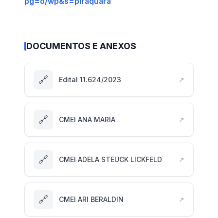
pg=o/wp&s=piraquara
DOCUMENTOS E ANEXOS
🔗
Edital 11.624/2023
↗
🔗
CMEI ANA MARIA
↗
🔗
CMEI ADELA STEUCK LICKFELD
↗
🔗
CMEI ARI BERALDIN
↗