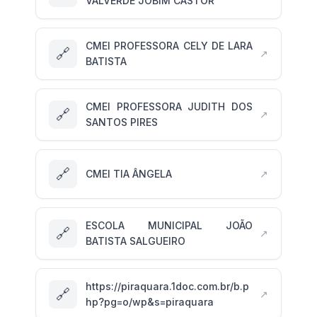
VALVERDE JOBIM CASTOR
CMEI PROFESSORA CELY DE LARA
🔗
↗
BATISTA
CMEI PROFESSORA JUDITH DOS
🔗
↗
SANTOS PIRES
🔗
CMEI TIA ÂNGELA
↗
ESCOLA MUNICIPAL JOÃO
🔗
↗
BATISTA SALGUEIRO
https://piraquara.1doc.com.br/b.p
🔗
↗
hp?pg=o/wp&s=piraquara