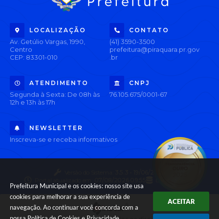
LOCALIZAÇÃO
CONTATO
Av. Getúlio Vargas, 1990,
(41) 3590-3500
Centro
prefeitura@piraquara.pr.gov
CEP: 83301-010
.br
ATENDIMENTO
CNPJ
Segunda à Sexta: De 08h às
76.105.675/0001-67
12h e 13h às 17h
NEWSLETTER
Inscreva-se e receba informativos
Versão do Sistema:
3.5.3 - 19/06/2026
Portal atualizado em:
07/08/2026 09:55
Dados Abertos
Prefeitura Municipal e os cookies: nosso site usa
cookies para melhorar a sua experiência de
ACEITAR
navegação. Ao continuar você concorda com a
nossa
Política de Cookies
e
Privacidade
.
© Copyright Instar - 2006-2026. Todos os direitos reservados -