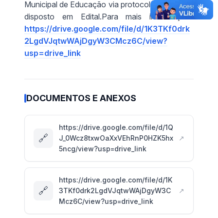
Municipal de Educação via protocolo, conforme
disposto em Edital.Para mais informações
https://drive.google.com/file/d/1K3TKf0drk
2LgdVJqtwWAjDgyW3CMcz6C/view?
usp=drive_link
DOCUMENTOS E ANEXOS
https://drive.google.com/file/d/1Q
🔗
J_0Wcz8txwOaXxVEhRnP0HZK5hx
↗
5ncg/view?usp=drive_link
https://drive.google.com/file/d/1K
🔗
3TKf0drk2LgdVJqtwWAjDgyW3C
↗
Mcz6C/view?usp=drive_link