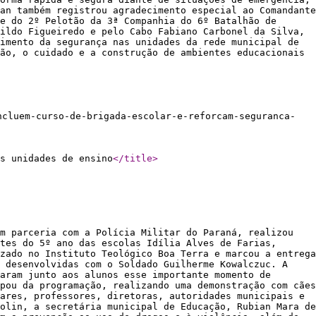
an também registrou agradecimento especial ao Comandante
e do 2º Pelotão da 3ª Companhia do 6º Batalhão de
ildo Figueiredo e pelo Cabo Fabiano Carbonel da Silva,
imento da segurança nas unidades da rede municipal de
ão, o cuidado e a construção de ambientes educacionais
ncluem-curso-de-brigada-escolar-e-reforcam-seguranca-
s unidades de ensino
</title
>
m parceria com a Polícia Militar do Paraná, realizou
tes do 5º ano das escolas Idília Alves de Farias,
zado no Instituto Teológico Boa Terra e marcou a entrega
, desenvolvidas com o Soldado Guilherme Kowalczuc. A
aram junto aos alunos esse importante momento de
pou da programação, realizando uma demonstração com cães
ares, professores, diretoras, autoridades municipais e
olin, a secretária municipal de Educação, Rubian Mara de