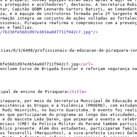
s protegidos e acolhedores", destacou. A Secretaria Rubi
tar, Capitão QOBM Leonardo Sartori Batisti, ao Comandant
za, e à equipe de instrutores formada pela 2ª Sargento N
rmação integra um conjunto de ações voltadas ao fortalec
ssionais, Piraquara reafirma o compromisso com a prevenç
ores e famílias.
/7b230fe5601d97e3654a0d7711f942c7.jpg
"
/>
icias/0/3/6408/profissionais-da-educacao-de-piraquara-co
0fe5601d97e3654a0d7711f942c7.jpg
</url
>
oncluem Curso de Brigada Escolar e reforçam segurança na
cipal de ensino de Piraquara
</title
>
iraquara, por meio da Secretaria Municipal de Educação e
esistência às Drogas e à Violência (PROERD), com estudan
 Rudi Heinrichs, no bairro Guarituba. O evento foi reali
es que participaram do programa ao longo das atividades
 e do mascote Leão Daren, que animaram o evento e celebr
eciais (CME) da Polícia Militar do Paraná também partici
blico presente. Além dos estudantes, participaram famili
us Tesserolli (Marquinhos), a vice-prefeita Loireci Dalm