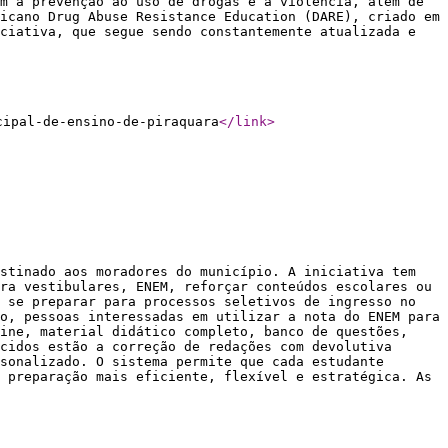
m a prevenção ao uso de drogas e à violência, além de
icano Drug Abuse Resistance Education (DARE), criado em
ciativa, que segue sendo constantemente atualizada e
cipal-de-ensino-de-piraquara
</link
>
stinado aos moradores do município. A iniciativa tem
ra vestibulares, ENEM, reforçar conteúdos escolares ou
 se preparar para processos seletivos de ingresso no
o, pessoas interessadas em utilizar a nota do ENEM para
line, material didático completo, banco de questões,
cidos estão a correção de redações com devolutiva
sonalizado. O sistema permite que cada estudante
 preparação mais eficiente, flexível e estratégica. As