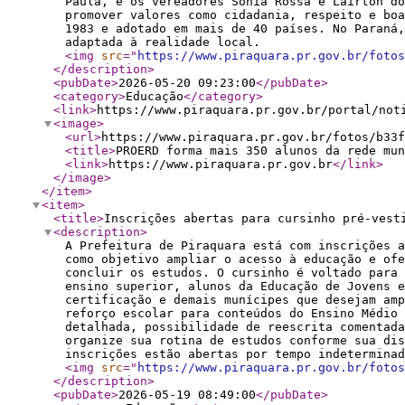
Paula, e os vereadores Sônia Rossa e Lairton do
promover valores como cidadania, respeito e bo
1983 e adotado em mais de 40 países. No Paraná,
adaptada à realidade local.
<img
src
="
https://www.piraquara.pr.gov.br/fotos
</description
>
<pubDate
>
2026-05-20 09:23:00
</pubDate
>
<category
>
Educação
</category
>
<link
>
https://www.piraquara.pr.gov.br/portal/not
<image
>
<url
>
https://www.piraquara.pr.gov.br/fotos/b33f
<title
>
PROERD forma mais 350 alunos da rede mun
<link
>
https://www.piraquara.pr.gov.br
</link
>
</image
>
</item
>
<item
>
<title
>
Inscrições abertas para cursinho pré-vest
<description
>
A Prefeitura de Piraquara está com inscrições a
como objetivo ampliar o acesso à educação e ofe
concluir os estudos. O cursinho é voltado para 
ensino superior, alunos da Educação de Jovens 
certificação e demais munícipes que desejam amp
reforço escolar para conteúdos do Ensino Médio 
detalhada, possibilidade de reescrita comentada
organize sua rotina de estudos conforme sua dis
inscrições estão abertas por tempo indeterminad
<img
src
="
https://www.piraquara.pr.gov.br/fotos
</description
>
<pubDate
>
2026-05-19 08:49:00
</pubDate
>