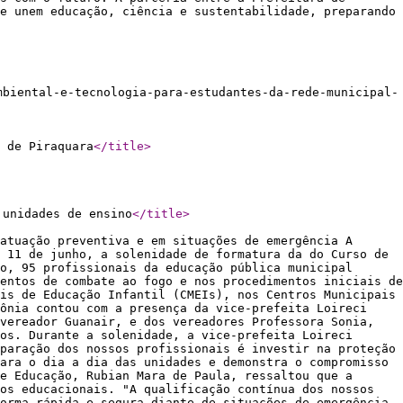
e unem educação, ciência e sustentabilidade, preparando
mbiental-e-tecnologia-para-estudantes-da-rede-municipal-
 de Piraquara
</title
>
 unidades de ensino
</title
>
atuação preventiva e em situações de emergência A
 11 de junho, a solenidade de formatura da do Curso de
o, 95 profissionais da educação pública municipal
entos de combate ao fogo e nos procedimentos iniciais de
is de Educação Infantil (CMEIs), nos Centros Municipais
mônia contou com a presença da vice-prefeita Loireci
vereador Guanair, e dos vereadores Professora Sonia,
os. Durante a solenidade, a vice-prefeita Loireci
paração dos nossos profissionais é investir na proteção
ara o dia a dia das unidades e demonstra o compromisso
e Educação, Rubian Mara de Paula, ressaltou que a
os educacionais. "A qualificação contínua dos nossos
orma rápida e segura diante de situações de emergência,