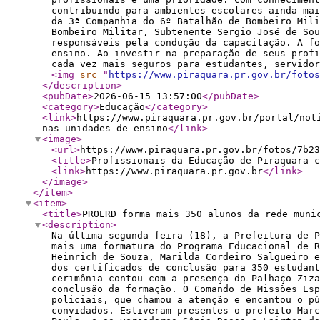
contribuindo para ambientes escolares ainda mai
da 3ª Companhia do 6º Batalhão de Bombeiro Mili
Bombeiro Militar, Subtenente Sergio José de Sou
responsáveis pela condução da capacitação. A fo
ensino. Ao investir na preparação de seus profi
cada vez mais seguros para estudantes, servid
<img
src
="
https://www.piraquara.pr.gov.br/fotos
</description
>
<pubDate
>
2026-06-15 13:57:00
</pubDate
>
<category
>
Educação
</category
>
<link
>
https://www.piraquara.pr.gov.br/portal/not
nas-unidades-de-ensino
</link
>
<image
>
<url
>
https://www.piraquara.pr.gov.br/fotos/7b23
<title
>
Profissionais da Educação de Piraquara c
<link
>
https://www.piraquara.pr.gov.br
</link
>
</image
>
</item
>
<item
>
<title
>
PROERD forma mais 350 alunos da rede muni
<description
>
Na última segunda-feira (18), a Prefeitura de P
mais uma formatura do Programa Educacional de R
Heinrich de Souza, Marilda Cordeiro Salgueiro e
dos certificados de conclusão para 350 estudant
cerimônia contou com a presença do Palhaço Ziza
conclusão da formação. O Comando de Missões Esp
policiais, que chamou a atenção e encantou o pú
convidados. Estiveram presentes o prefeito Marc