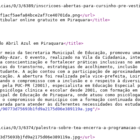
icias/0/3/6389/inscricoes-abertas-para-cursinho-pre-vest
f1acf5aefa84bce2af7ce40701da.png
</url
>
tibular online gratuito em Piraquara
</title
>
do Abril Azul em Piraquara
</title
>
or meio da Secretaria Municipal de Educação, promoveu uma
Aby-Azar. O evento, realizado na Vila da Cidadania, inte
a conscientização e fortalecer práticas inclusivas no am
cas do transtorno, estratégias de acolhimento, inclusão 
studante. A ação contou com a participação de aproximadam
ucação. A abertura foi realizada pela vice-prefeita, Loir
ando o compromisso com a inclusão e o respeito à diversi
 pela PUC-PR (2001), especialista em Educação Especial p
psicóloga clínica e escolar desde 2001, com formação em 
ipal de Educação de Piraquara, onde atuou como psicólog
 o compromisso do município com a formação continuada do
arada para atender às diferentes necessidades dos estuda
/90773d75693b1fd9a2175d06e389119a.jpg
"
/>
icias/0/3/6374/palestra-sobre-tea-encerra-a-programacao-
3d75693b1fd9a2175d06e389119a.jpg
</url
>