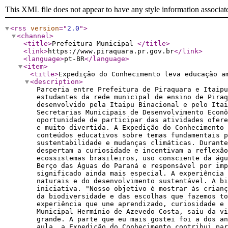
This XML file does not appear to have any style information associat
<rss
version
="
2.0
"
>
<channel
>
<title
>
Prefeitura Municipal
</title
>
<link
>
https://www.piraquara.pr.gov.br
</link
>
<language
>
pt-BR
</language
>
<item
>
<title
>
Expedição do Conhecimento leva educação a
<description
>
Parceria entre Prefeitura de Piraquara e Itaipu
estudantes da rede municipal de ensino de Piraq
desenvolvido pela Itaipu Binacional e pelo Itai
Secretarias Municipais de Desenvolvimento Econô
oportunidade de participar das atividades ofere
e muito divertida. A Expedição do Conhecimento 
conteúdos educativos sobre temas fundamentais p
sustentabilidade e mudanças climáticas. Durante
despertam a curiosidade e incentivam a reflexão
ecossistemas brasileiros, uso consciente da águ
Berço das Águas do Paraná e responsável por im
significado ainda mais especial. A experiência
naturais e do desenvolvimento sustentável. A bi
iniciativa. "Nosso objetivo é mostrar às crian
da biodiversidade e das escolhas que fazemos to
experiência que une aprendizado, curiosidade e 
Municipal Hermínio de Azevedo Costa, saiu da vi
grande. A parte que eu mais gostei foi a dos an
aula, a Expedição do Conhecimento contribui par