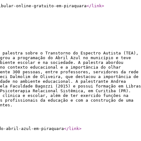
ibular-online-gratuito-em-piraquara
</link
>
 palestra sobre o Transtorno do Espectro Autista (TEA),
grou a programação do Abril Azul no município e teve
biente escolar e na sociedade. A palestra abordou
no contexto educacional e a importância do olhar
ente 300 pessoas, entre professores, servidores da rede
eci Dalmolim de Oliveira, que destacou a importância de
dade no ambiente educacional. A palestrante Andrea
ela Faculdade Bagozzi (2015) e possui formação em Libras
Psicoterapia Relacional Sistêmica, em Curitiba (PR).
a clínica e escolar, além de ter exercido funções na
s profissionais da educação e com a construção de uma
ntes.
do-abril-azul-em-piraquara
</link
>