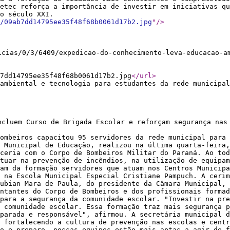
uetec reforça a importância de investir em iniciativas qu
s do século XXI.
/09ab7dd14795ee35f48f68b0061d17b2.jpg
"
/>
icias/0/3/6409/expedicao-do-conhecimento-leva-educacao-a
7dd14795ee35f48f68b0061d17b2.jpg
</url
>
ambiental e tecnologia para estudantes da rede municipal
ncluem Curso de Brigada Escolar e reforçam segurança nas
ombeiros capacitou 95 servidores da rede municipal para 
 Municipal de Educação, realizou na última quarta-feira,
ceria com o Corpo de Bombeiros Militar do Paraná. Ao tod
tuar na prevenção de incêndios, na utilização de equipam
ram da formação servidores que atuam nos Centros Municipa
 na Escola Municipal Especial Cristiane Pampuch. A ceri
ubian Mara de Paula, do presidente da Câmara Municipal, 
ntantes do Corpo de Bombeiros e dos profissionais formad
 para a segurança da comunidade escolar. "Investir na pre
 comunidade escolar. Essa formação traz mais segurança p
parada e responsável", afirmou. A secretária municipal d
 fortalecendo a cultura de prevenção nas escolas e centr
to e preparo, nossas equipes estão mais aptas a agir de f