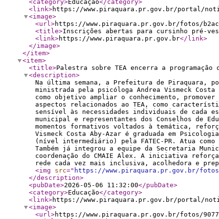
<category
>
Educação
</category
>
<link
>
https://www.piraquara.pr.gov.br/portal/not
<image
>
<url
>
https://www.piraquara.pr.gov.br/fotos/b2ac
<title
>
Inscrições abertas para cursinho pré-ves
<link
>
https://www.piraquara.pr.gov.br
</link
>
</image
>
</item
>
<item
>
<title
>
Palestra sobre TEA encerra a programação 
<description
>
Na última semana, a Prefeitura de Piraquara, p
ministrada pela psicóloga Andrea Vismeck Costa 
como objetivo ampliar o conhecimento, promover 
aspectos relacionados ao TEA, como característi
sensível às necessidades individuais de cada e
municipal e representantes dos Conselhos de Ed
momentos formativos voltados à temática, reforç
Vismeck Costa Aby-Azar é graduada em Psicologia
(nível intermediário) pela FATEC-PR. Atua como 
Também já integrou a equipe da Secretaria Munic
coordenação do CMAIE Alex. A iniciativa reforça
rede cada vez mais inclusiva, acolhedora e prep
<img
src
="
https://www.piraquara.pr.gov.br/fotos
</description
>
<pubDate
>
2026-05-06 11:32:00
</pubDate
>
<category
>
Educação
</category
>
<link
>
https://www.piraquara.pr.gov.br/portal/not
<image
>
<url
>
https://www.piraquara.pr.gov.br/fotos/9077