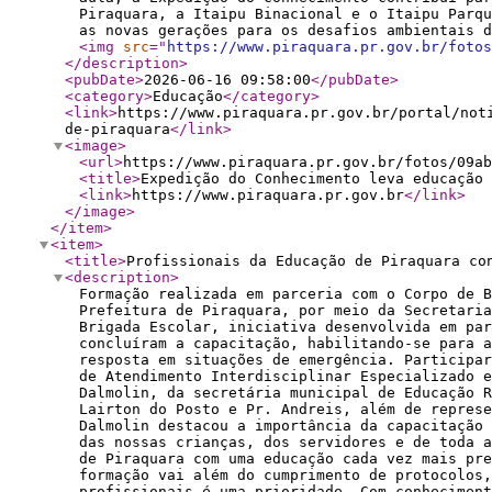
Piraquara, a Itaipu Binacional e o Itaipu Parq
as novas gerações para os desafios ambientai
<img
src
="
https://www.piraquara.pr.gov.br/fotos
</description
>
<pubDate
>
2026-06-16 09:58:00
</pubDate
>
<category
>
Educação
</category
>
<link
>
https://www.piraquara.pr.gov.br/portal/not
de-piraquara
</link
>
<image
>
<url
>
https://www.piraquara.pr.gov.br/fotos/09ab
<title
>
Expedição do Conhecimento leva educação 
<link
>
https://www.piraquara.pr.gov.br
</link
>
</image
>
</item
>
<item
>
<title
>
Profissionais da Educação de Piraquara co
<description
>
Formação realizada em parceria com o Corpo de B
Prefeitura de Piraquara, por meio da Secretaria
Brigada Escolar, iniciativa desenvolvida em par
concluíram a capacitação, habilitando-se para a
resposta em situações de emergência. Participa
de Atendimento Interdisciplinar Especializado e
Dalmolin, da secretária municipal de Educação R
Lairton do Posto e Pr. Andreis, além de represe
Dalmolin destacou a importância da capacitação
das nossas crianças, dos servidores e de toda a
de Piraquara com uma educação cada vez mais pre
formação vai além do cumprimento de protocolos,
profissionais é uma prioridade. Com conhecimen