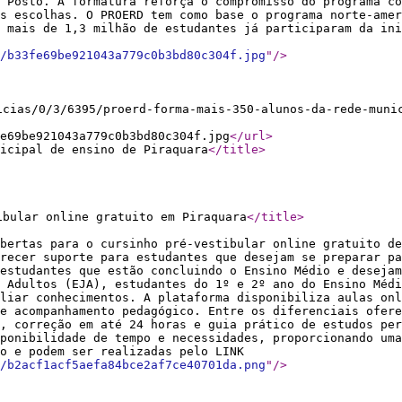
 Posto. A formatura reforça o compromisso do programa co
as escolhas. O PROERD tem como base o programa norte-amer
 mais de 1,3 milhão de estudantes já participaram da ini
/b33fe69be921043a779c0b3bd80c304f.jpg
"
/>
icias/0/3/6395/proerd-forma-mais-350-alunos-da-rede-muni
e69be921043a779c0b3bd80c304f.jpg
</url
>
icipal de ensino de Piraquara
</title
>
ibular online gratuito em Piraquara
</title
>
bertas para o cursinho pré-vestibular online gratuito de
recer suporte para estudantes que desejam se preparar pa
estudantes que estão concluindo o Ensino Médio e desejam
e Adultos (EJA), estudantes do 1º e 2º ano do Ensino Médi
liar conhecimentos. A plataforma disponibiliza aulas on
e acompanhamento pedagógico. Entre os diferenciais ofere
, correção em até 24 horas e guia prático de estudos per
ponibilidade de tempo e necessidades, proporcionando uma
o e podem ser realizadas pelo LINK
/b2acf1acf5aefa84bce2af7ce40701da.png
"
/>