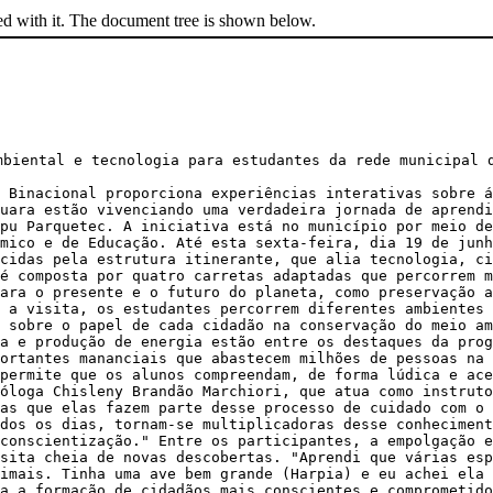
ed with it. The document tree is shown below.
mbiental e tecnologia para estudantes da rede municipal 
 Binacional proporciona experiências interativas sobre á
uara estão vivenciando uma verdadeira jornada de aprendi
pu Parquetec. A iniciativa está no município por meio de
mico e de Educação. Até esta sexta-feira, dia 19 de junh
cidas pela estrutura itinerante, que alia tecnologia, ci
é composta por quatro carretas adaptadas que percorrem m
ara o presente e o futuro do planeta, como preservação a
 a visita, os estudantes percorrem diferentes ambientes
 sobre o papel de cada cidadão na conservação do meio am
a e produção de energia estão entre os destaques da prog
portantes mananciais que abastecem milhões de pessoas na 
 permite que os alunos compreendam, de forma lúdica e ace
óloga Chisleny Brandão Marchiori, que atua como instruto
ças que elas fazem parte desse processo de cuidado com o 
dos os dias, tornam-se multiplicadoras desse conheciment
conscientização." Entre os participantes, a empolgação e
sita cheia de novas descobertas. "Aprendi que várias esp
imais. Tinha uma ave bem grande (Harpia) e eu achei ela 
a a formação de cidadãos mais conscientes e comprometido