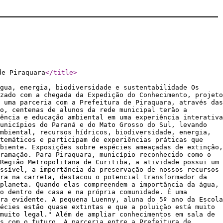
de Piraquara
</title
>
gua, energia, biodiversidade e sustentabilidade Os
zado com a chegada da Expedição do Conhecimento, projeto
 uma parceria com a Prefeitura de Piraquara, através das
o, centenas de alunos da rede municipal terão a
ência e educação ambiental em uma experiência interativa
unicípios do Paraná e do Mato Grosso do Sul, levando
mbiental, recursos hídricos, biodiversidade, energia,
 temáticos e participam de experiências práticas que
biente. Exposições sobre espécies ameaçadas de extinção,
ramação. Para Piraquara, município reconhecido como o
Região Metropolitana de Curitiba, a atividade possui um
ssível, a importância da preservação de nossos recursos
ra na carreta, destacou o potencial transformador da
planeta. Quando elas compreendem a importância da água,
o dentro de casa e na própria comunidade. É uma
ra evidente. A pequena Luenny, aluna do 5º ano da Escola
écies estão quase extintas e que a poluição está muito
muito legal." Além de ampliar conhecimentos em sala de
s com o futuro. A parceria entre a Prefeitura de