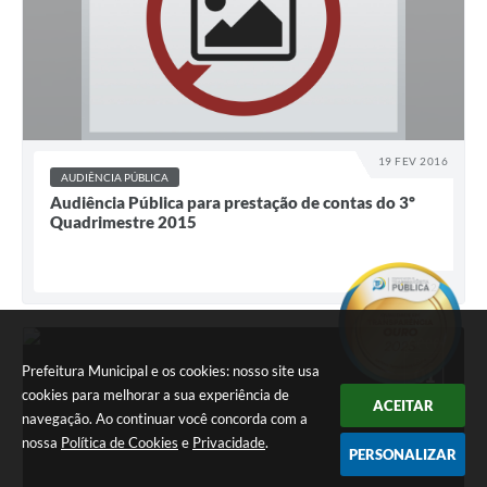
19 FEV 2016
AUDIÊNCIA PÚBLICA
Audiência Pública para prestação de contas do 3º
Quadrimestre 2015
62
VISUALI
DEZ
Prefeitura Municipal e os cookies: nosso site usa
01
cookies para melhorar a sua experiência de
ACEITAR
navegação. Ao continuar você concorda com a
nossa
Política de Cookies
e
Privacidade
.
PERSONALIZAR