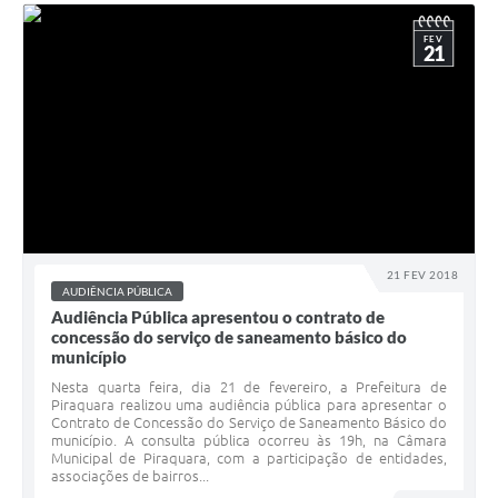
FEV
21
21 FEV 2018
AUDIÊNCIA PÚBLICA
Audiência Pública apresentou o contrato de
concessão do serviço de saneamento básico do
município
Nesta quarta feira, dia 21 de fevereiro, a Prefeitura de
Piraquara realizou uma audiência pública para apresentar o
Contrato de Concessão do Serviço de Saneamento Básico do
município. A consulta pública ocorreu às 19h, na Câmara
Municipal de Piraquara, com a participação de entidades,
associações de bairros...