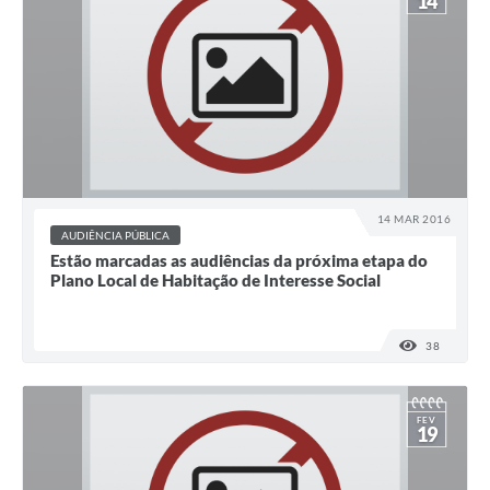
14
14 MAR 2016
AUDIÊNCIA PÚBLICA
Estão marcadas as audiências da próxima etapa do
Plano Local de Habitação de Interesse Social
38
VISUALI
FEV
19