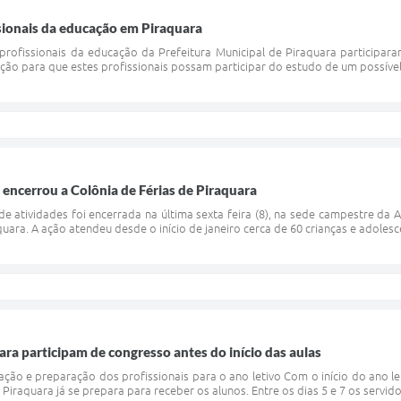
sionais da educação em Piraquara
s profissionais da educação da Prefeitura Municipal de Piraquara particip
ão para que estes profissionais possam participar do estudo de um possível p
encerrou a Colônia de Férias de Piraquara
 atividades foi encerrada na última sexta feira (8), na sede campestre da A
aquara. A ação atendeu desde o início de janeiro cerca de 60 crianças e adoles
ra participam de congresso antes do início das aulas
ção e preparação dos profissionais para o ano letivo Com o início do ano le
Piraquara já se prepara para receber os alunos. Entre os dias 5 e 7 os servid