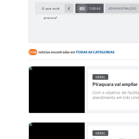
O que você
TODAS
ADMINISTRAÇÃO
procura?
notícias encontradas em
TODAS AS CATEGORIAS
5538
GERAL
Piraquara vai ampliar
Com o objetivo de facili
atendimento em três Unida
GERAL