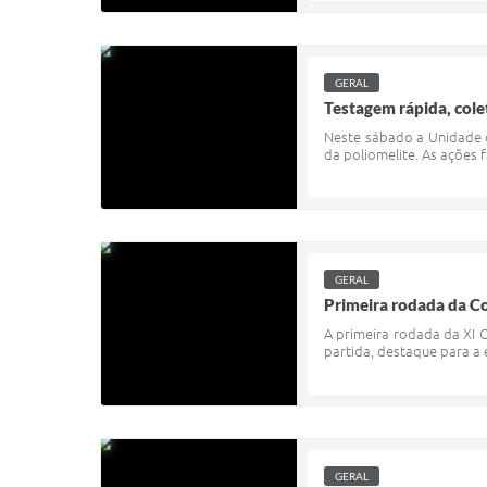
GERAL
Testagem rápida, cole
Neste sábado a Unidade de
da poliomelite. As ações
GERAL
Primeira rodada da Co
A primeira rodada da XI 
partida, destaque para a 
GERAL