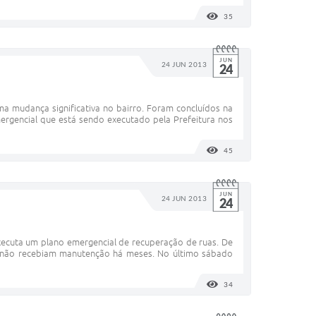
35
VISUALIZAÇÕES
JUN
24 JUN 2013
24
 mudança significativa no bairro. Foram concluídos na
mergencial que está sendo executado pela Prefeitura nos
45
VISUALIZAÇÕES
JUN
24 JUN 2013
24
executa um plano emergencial de recuperação de ruas. De
ue não recebiam manutenção há meses. No último sábado
34
VISUALIZAÇÕES