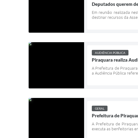
Deputados querem des
Em reunião realizada ne
destinar recursos da Asse
AUDIÊNCIA PÚBLICA
Piraquara realiza Aud
A Prefeitura de Piraquar
a Audiência Pública refer
GERAL
Prefeitura de Piraqua
A Prefeitura de Piraquar
executa as benfeitorias em