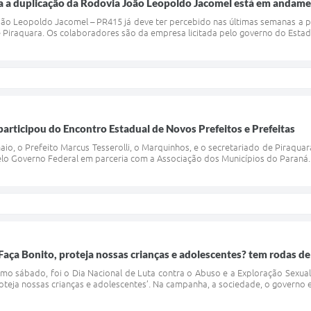
ra a duplicação da Rodovia João Leopoldo Jacomel está em andam
oão Leopoldo Jacomel – PR415 já deve ter percebido nas últimas semanas a pr
e Piraquara. Os colaboradores são da empresa licitada pelo governo do Estad
articipou do Encontro Estadual de Novos Prefeitos e Prefeitas
maio, o Prefeito Marcus Tesserolli, o Marquinhos, e o secretariado de Piraqu
lo Governo Federal em parceria com a Associação dos Municípios do Paraná. N
aça Bonito, proteja nossas crianças e adolescentes? tem rodas d
imo sábado, foi o Dia Nacional de Luta contra o Abuso e a Exploração Sexua
proteja nossas crianças e adolescentes’. Na campanha, a sociedade, o governo