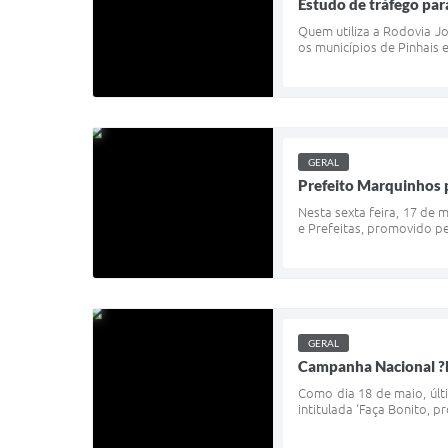
Estudo de tráfego pa
Quem utiliza a Rodovia J
os municípios de Pinhais 
GERAL
Prefeito Marquinhos p
Nesta sexta feira, 17 de 
e Prefeitas, promovido pe
GERAL
Campanha Nacional ?F
Como dia 18 de maio, últ
intitulada ‘Faça Bonito, 