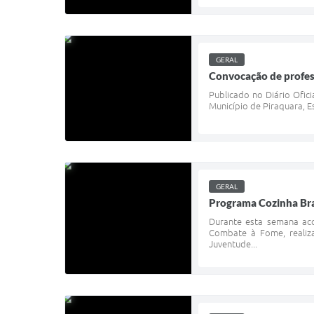
GERAL
Convocação de profes
Publicado no Diário Ofi
Município de Piraquara, E
GERAL
Programa Cozinha Bras
Durante esta semana aco
Combate à Fome, realiza
Juventude...