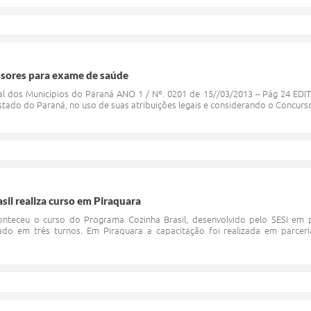
sores para exame de saúde
cial dos Municípios do Paraná ANO 1 / Nº. 0201 de 15//03/2013 – Pág 24 
stado do Paraná, no uso de suas atribuições legais e considerando o Concurso
il realiza curso em Piraquara
nteceu o curso do Programa Cozinha Brasil, desenvolvido pelo SESI em p
do em três turnos. Em Piraquara a capacitação foi realizada em parceria