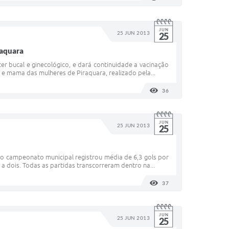
JUN
25 JUN 2013
25
raquara
er bucal e ginecológico, e dará continuidade a vacinação
e mama das mulheres de Piraquara, realizado pela...
36
VISUALIZAÇÕES
JUN
25 JUN 2013
25
o campeonato municipal registrou média de 6,3 gols por
 a dois. Todas as partidas transcorreram dentro na...
37
VISUALIZAÇÕES
JUN
25 JUN 2013
25