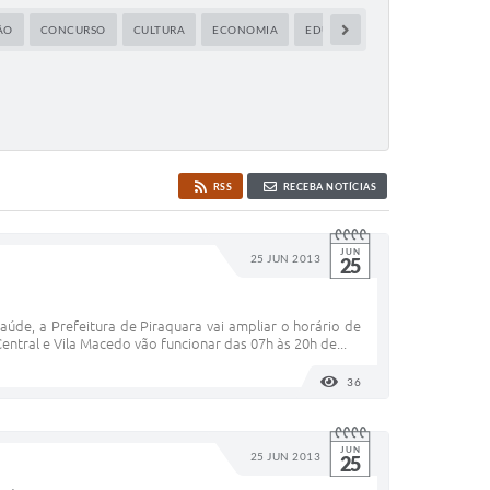
ÃO
CONCURSO
CULTURA
ECONOMIA
EDUCAÇÃO
ESPORTE
E
RSS
RECEBA NOTÍCIAS
JUN
25 JUN 2013
25
úde, a Prefeitura de Piraquara vai ampliar o horário de
entral e Vila Macedo vão funcionar das 07h às 20h de...
36
VISUALIZAÇÕES
JUN
25 JUN 2013
25