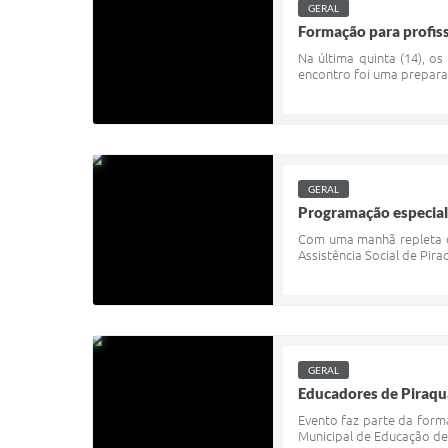
GERAL
Formação para profis
Na última quinta (14), o
encontro foi uma preparaç
GERAL
Programação especial 
Com uma manhã repleta de
Assistência Social de Pir
GERAL
Educadores de Piraqua
Evento faz parte da forma
Municipal de Educação de 