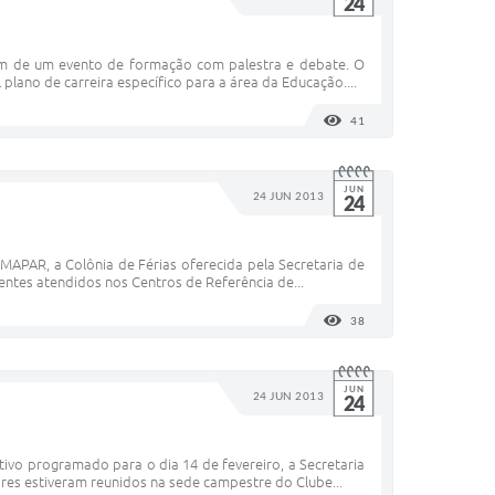
24
aram de um evento de formação com palestra e debate. O
lano de carreira específico para a área da Educação....
41
VISUALIZAÇÕES
JUN
24 JUN 2013
24
MAPAR, a Colônia de Férias oferecida pela Secretaria de
centes atendidos nos Centros de Referência de...
38
VISUALIZAÇÕES
JUN
24 JUN 2013
24
tivo programado para o dia 14 de fevereiro, a Secretaria
ores estiveram reunidos na sede campestre do Clube...