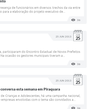
ento
esença de funcionários em diversos trechos da via entre
o para a elaboração do projeto executivo de...
36
VISUALIZAÇÕES
JUN
25 JUN 2013
25
ara, participaram do Encontro Estadual de Novos Prefeitos
a ocasião os gestores municipais tiveram a...
36
VISUALIZAÇÕES
JUN
25 JUN 2013
25
e conversa esta semana em Piraquara
l de Crianças e Adolescentes, há uma campanha nacional,
 e empresas envolvidas com o tema são convidados a...
36
VISUALIZAÇÕES