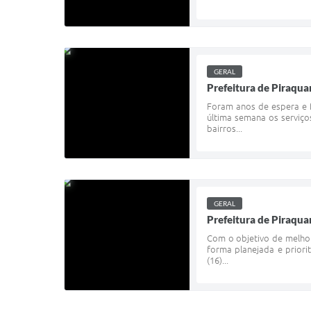
GERAL
Prefeitura de Piraquar
Foram anos de espera e 
última semana os serviço
bairros...
GERAL
Prefeitura de Piraqua
Com o objetivo de melhor
forma planejada e priori
(16)...