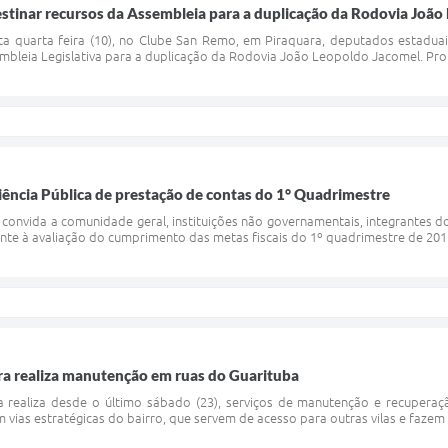
tinar recursos da Assembleia para a duplicação da Rodovia João
sta quarta feira (10), no Clube San Remo, em Piraquara, deputados estadu
mbleia Legislativa para a duplicação da Rodovia João Leopoldo Jacomel. Prom
iência Pública de prestação de contas do 1° Quadrimestre
a convida a comunidade geral, instituições não governamentais, integrantes 
ente à avaliação do cumprimento das metas fiscais do 1º quadrimestre de 2013
ra realiza manutenção em ruas do Guarituba
a realiza desde o último sábado (23), serviços de manutenção e recuperaçã
 vias estratégicas do bairro, que servem de acesso para outras vilas e fazem 