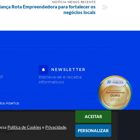
NOTÍCIA MENOS RECENTE
 lança Rota Empreendedora para fortalecer os
negócios locais
NEWSLETTER
67
Inscreva-se e receba
informativos
os Abertos
ACEITAR
nossa
Política de Cookies
e
Privacidade
.
PERSONALIZAR
ologia