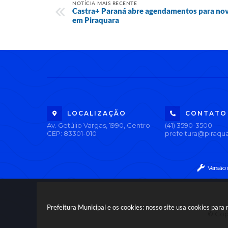
NOTÍCIA MAIS RECENTE
Castra+ Paraná abre agendamentos para nova
em Piraquara
LOCALIZAÇÃO
CONTATO
Av. Getúlio Vargas, 1990, Centro
(41) 3590-3500
CEP: 83301-010
prefeitura@piraqua
Versão
Prefeitura Municipal e os cookies: nosso site usa cookies par
© Copy