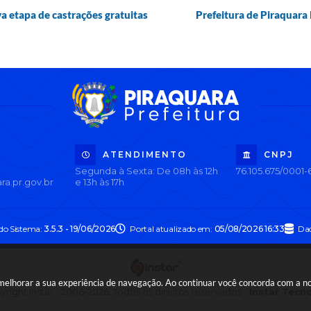
 etapa de castrações gratuitas
Prefeitura de Piraquara
ATENDIMENTO
CNPJ
Segunda à Sexta: De 08h às 12h
76.105.675/0001-
ra.pr.gov.br
e 13h às 17h
 do Sistema:
3.5.3 - 19/06/2026
Portal atualizado em:
05/08/2026 16:33
Dad
a melhorar a sua experiência de navegação. Ao continuar você concorda com a 
right Instar - 2006-2026. Todos os direitos reservados -
Instar Tecn