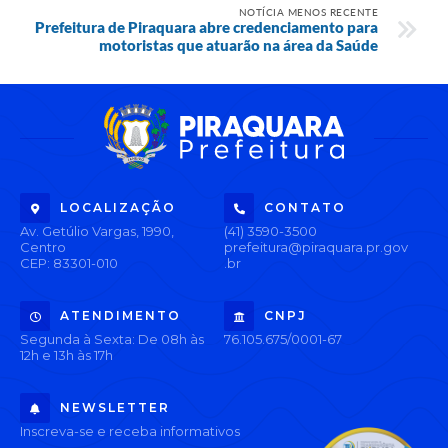
NOTÍCIA MENOS RECENTE
Prefeitura de Piraquara abre credenciamento para
motoristas que atuarão na área da Saúde
LOCALIZAÇÃO
CONTATO
Av. Getúlio Vargas, 1990,
(41) 3590-3500
Centro
prefeitura@piraquara.pr.gov
CEP: 83301-010
.br
ATENDIMENTO
CNPJ
Segunda à Sexta: De 08h às
76.105.675/0001-67
12h e 13h às 17h
NEWSLETTER
Inscreva-se e receba informativos