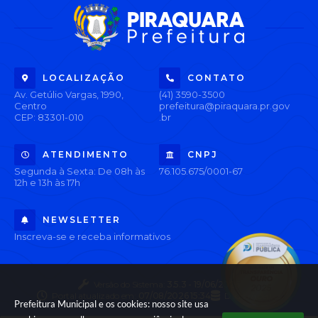
LOCALIZAÇÃO
CONTATO
Av. Getúlio Vargas, 1990,
(41) 3590-3500
Centro
prefeitura@piraquara.pr.gov
CEP: 83301-010
.br
ATENDIMENTO
CNPJ
Segunda à Sexta: De 08h às
76.105.675/0001-67
12h e 13h às 17h
NEWSLETTER
Inscreva-se e receba informativos
Versão do Sistema:
3.5.3 - 19/06/2026
Portal atualizado em:
07/08/2026 15:34
Dados Abertos
Prefeitura Municipal e os cookies: nosso site usa