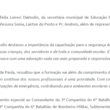
eita Loireci Dalmolin, da secretária municipal de Educaçã
fessora Sonia, Lairton do Posto e Pr. Andreis, além de repres
lmolin destacou a importância da capacitação para a segurança 
ossas crianças, dos servidores e de toda a comunidade escolar. 
quara com uma educação cada vez mais preparada e responsáve
de Paula, ressaltou que a formação vai além do cumprimento d
ão contínua dos nossos profissionais é uma prioridade. Com c
ituações de emergência, contribuindo para ambientes escolares 
mento especial ao Comandante da 3ª Companhia do 6º Batal
 3ª Companhia do 6º Batalhão de Bombeiro Militar, Subtenente