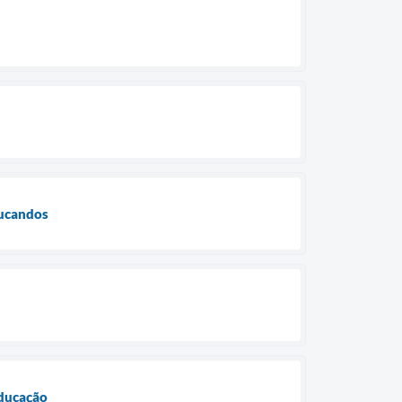
ducandos
Educação