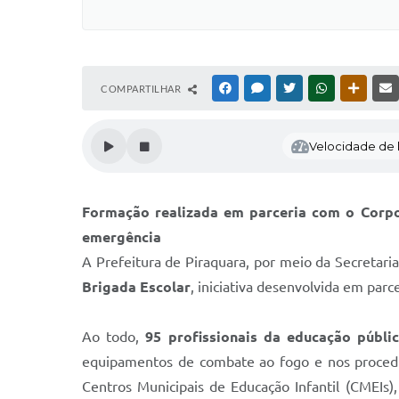
COMPARTILHAR
FACEBOOK
MESSENGER
TWITTER
WHATSAPP
OUTRAS
Velocidade de l
Formação realizada em parceria com o Corpo
emergência
A Prefeitura de Piraquara, por meio da Secretaria
Brigada Escolar
, iniciativa desenvolvida em par
Ao todo,
95 profissionais da educação públi
equipamentos de combate ao fogo e nos procedim
Centros Municipais de Educação Infantil (CMEIs),